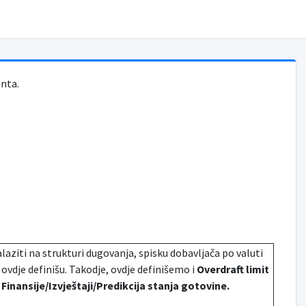
onta.
nalaziti na strukturi dugovanja, spisku dobavljača po valuti
 ovdje definišu. Takodje, ovdje definišemo i
Overdraft limit
i
Finansije/Izvještaji/Predikcija stanja gotovine.