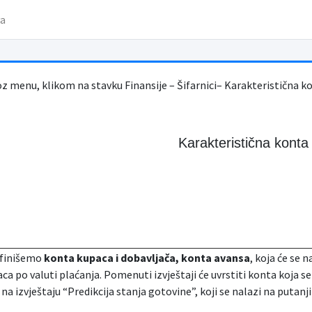
va
oz menu, klikom na stavku Finansije – Šifarnici– Karakteristična k
Karakteristična konta
efinišemo
konta kupaca i dobavljača, konta avansa
, koja će se 
aca po valuti plaćanja. Pomenuti izvještaji će uvrstiti konta koja se
 na izvještaju “Predikcija stanja gotovine”, koji se nalazi na putanj