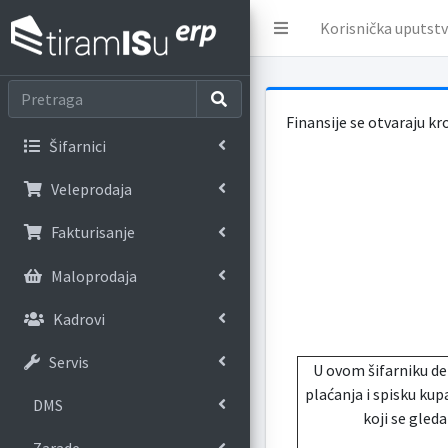
Korisnička uputst
Finansije se otvaraju kr
Šifarnici
Veleprodaja
Fakturisanje
Maloprodaja
Kadrovi
Servis
U ovom šifarniku d
plaćanja i spisku kup
DMS
koji se gleda