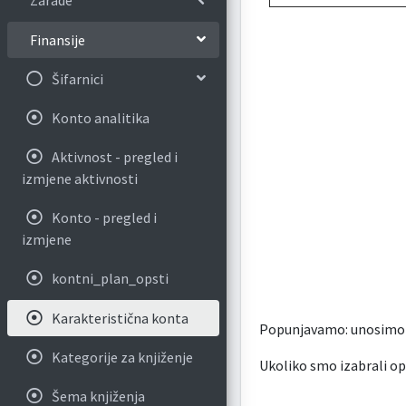
Zarade
Finansije
Šifarnici
Konto analitika
Aktivnost - pregled i
izmjene aktivnosti
Konto - pregled i
izmjene
kontni_plan_opsti
Karakteristična konta
Popunjavamo: unosimo kon
Kategorije za knjiženje
Ukoliko smo izabrali opc
Šema knjiženja