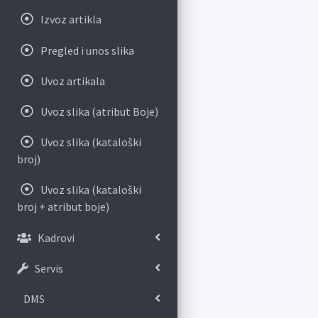
Izvoz artikla
Pregled i unos slika
Uvoz artikala
Uvoz slika (atribut Boje)
Uvoz slika (kataloški
broj)
Uvoz slika (kataloški
broj + atribut boje)
Kadrovi
Servis
DMS