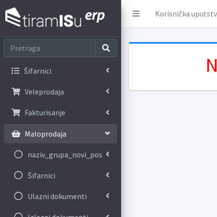
Korisnička uputst
N
Šifarnici
Veleprodaja
Fakturisanje
Maloprodaja
naziv_grupa_novi_pos
Šifarnici
Ulazni dokumenti