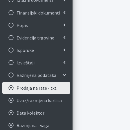
Izlazni dokumenti
Finansijski dokumenti
Popis
Evidencija trgovine
Isporuke
Izvještaji
Razmjena podataka
Prodaja na rate - txt
Uvoz/razmjena kartica
Data kolektor
Razmjena - vaga