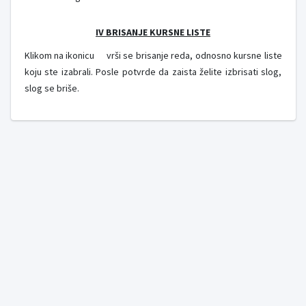
IV BRISANJE KURSNE LISTE
Klikom na ikonicu
vrši se brisanje reda, odnosno kursne liste
koju ste izabrali. Posle potvrde da zaista želite izbrisati slog,
slog se briše.