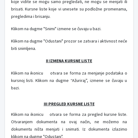
koje vidite se mogu samo pregledati, ne mogu se menjati ili
brisati. Kursne liste koje vi unesete su podložne promenama,
pregledima i brisanju.
Klikom na dugme "Snimi" izmene se čuvaju u bazi.
Klikom na dugme "Odustani" prozor se zatvara i aktivnost neće
biti snimljena.
II IZMENA KURSNE LISTE
Klikom na ikonicu
otvara se forma za menjanje podataka o
kursnoj listi. Klikom na dugme “Ažuriraj”, izmene se čuvaju u
bazi.
III PREGLED KURSNE LISTE
Klikom na ikonicu
otvara se forma za pregled kursne liste.
Otvaranjem dokumenta na ovaj način, ne možemo na
dokumentu ništa menjati i snimati. Iz dokumenta izlazimo
klikom na dugme "Odustani".