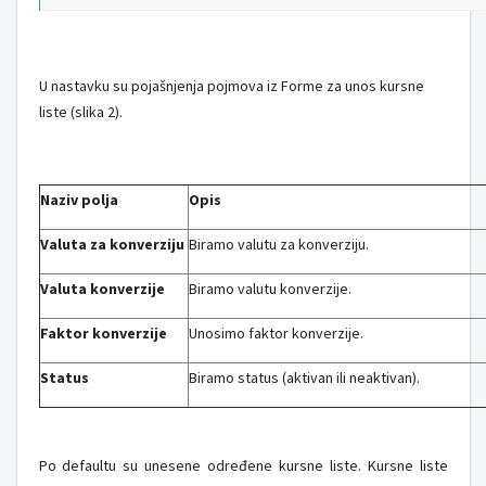
U nastavku su pojašnjenja pojmova iz Forme za unos kursne
liste (slika 2).
Naziv polja
Opis
Valuta za konverziju
Biramo valutu za konverziju.
Valuta konverzije
Biramo valutu konverzije.
Faktor konverzije
Unosimo faktor konverzije.
Status
Biramo status (aktivan ili neaktivan).
Po defaultu su unesene određene kursne liste. Kursne liste