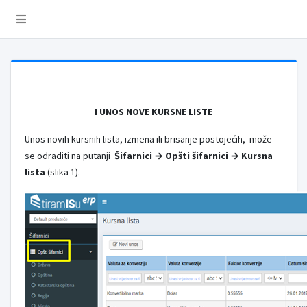
I UNOS NOVE KURSNE LISTE
Unos novih kursnih lista, izmena ili brisanje postojećih, može
se odraditi na putanji
Šifarnici → Opšti šifarnici → Kursna
lista
(slika 1).