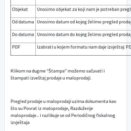
Objekat
Unosimo objekat za koji nam je potreban pregl
Od datuma
Unosimo datum od kojeg želimo pregled proda
Do datuma
Unosimo datum do kojeg želimo pregled proda
PDF
Izabrati u kojem formatu nam daje izvještaj: PDF
Klikom na dugme "Štampa" možemo sačuvati i
štampati izveštaj prodaje u maloprodaji.
Pregled prodaje u maloprodaji uzima dokumenta kao
što su Povrat iz maloprodaje, Razduženje
maloprodaje... i razlikuje se od Periodičnog fiskalnog
izvještaja