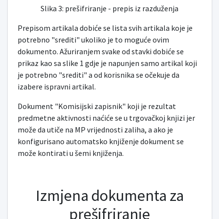
Slika 3: prešifriranje - prepis iz razduženja
Prepisom artikala dobiće se lista svih artikala koje je
potrebno "srediti" ukoliko je to moguće ovim
dokumento. Ažuriranjem svake od stavki dobiće se
prikaz kao sa slike 1 gdje je napunjen samo artikal koji
je potrebno "srediti" a od korisnika se očekuje da
izabere ispravni artikal.
Dokument "Komisijski zapisnik" koji je rezultat
predmetne aktivnosti naćiće se u trgovačkoj knjizi jer
može da utiče na MP vrijednosti zaliha, a ako je
konfigurisano automatsko knjiženje dokument se
može kontirati u šemi knjiženja.
Izmjena dokumenta za
prešifriranje