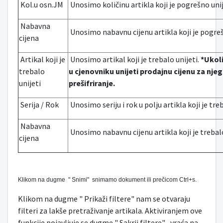
Kol.u osn.JM
Unosimo količinu artikla koji je pogrešno uni
Nabavna
Unosimo nabavnu cijenu artikla koji je pogreš
cijena
Artikal koji je
Unosimo artikal koji je trebalo unijeti.
*Ukoli
trebalo
u cjenovniku unijeti prodajnu cijenu za nj
unijeti
prešifriranje.
Serija / Rok
Unosimo seriju i rok u polju artikla koji je tre
Nabavna
Unosimo nabavnu cijenu artikla koji je trebalo
cijena
Klikom na dugme " Snimi" snimamo dokument ili prečicom Ctrl+s.
Klikom na dugme " Prikaži filtere" nam se otvaraju
filteri za lakše pretraživanje artikala. Aktiviranjem ove
funkcije pojavljuje se dugme " Sakrij filtere" , vraća na