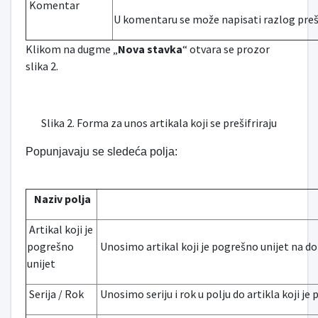
Komentar
U komentaru se može napisati razlog preši
Klikom na dugme „
Nova stavka
“ otvara se prozor
slika 2.
Slika 2. Forma za unos artikala koji se prešifriraju
Popunjavaju se sledeća polja:
Naziv polja
Artikal koji je
pogrešno
Unosimo artikal koji je pogrešno unijet na 
unijet
Serija / Rok
Unosimo seriju i rok u polju do artikla koji je