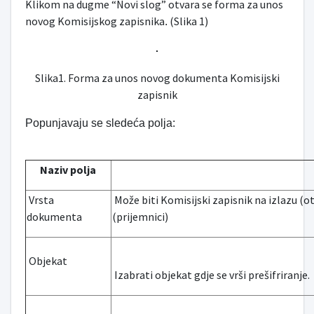
Klikom na dugme “Novi slog” otvara se forma za unos
novog Komisijskog zapisnika
(Slika 1)
.
Slika1. Forma za unos novog dokumenta Komisijski
zapisnik
Popunjavaju se sledeća polja:
Naziv polja
Vrsta
Može biti Komisijski zapisnik na izlazu (o
dokumenta
(prijemnici)
Objekat
Izabrati objekat gdje se vrši prešifriranje.