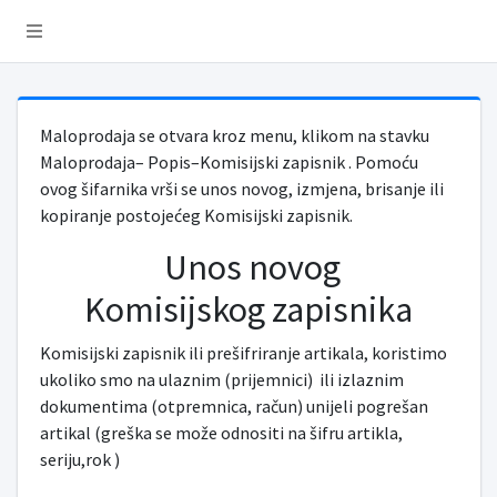
Maloprodaja se otvara kroz menu, klikom na stavku
Maloprodaja– Popis–Komisijski zapisnik . Pomoću
ovog šifarnika vrši se unos novog, izmjena, brisanje ili
kopiranje postojećeg Komisijski zapisnik.
Unos novog
Komisijskog zapisnika
Komisijski zapisnik ili prešifriranje artikala, koristimo
ukoliko smo na ulaznim (prijemnici) ili izlaznim
dokumentima (otpremnica, račun) unijeli pogrešan
artikal (greška se može odnositi na šifru artikla,
seriju,rok )