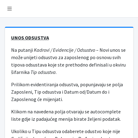
UNOS ODSUSTVA
Na putanji
Kadrovi / Evidencije / Odsustvo
– Novi unos se
može unijeti odsustvo za zaposlenog po osnovu svih
tipova odsustava koje ste prethodno definisali u okviru
šifarnika
Tip odsustva
.
Prilikom evidentiranja odsustva, popunjavaju se polja
Zaposleni, Tip odsustva i Datum od/Datum do i
Zaposlenog će mijenjati.
Klikom na navedena polja otvaraju se autocomplete
liste gdje iz padajućeg menija birate željeni podatak.
Ukoliko u Tipu odsustva odaberete odustvo koje nije