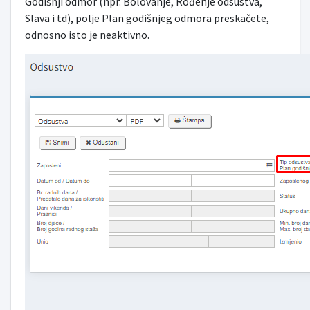
Godišnji odmor (npr. Bolovanje, Rođenje odsustva,
Slava i td), polje Plan godišnjeg odmora preskačete,
odnosno isto je neaktivno.