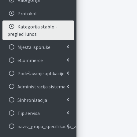
Kategorija
Protokol
Kategorija stablo -
pregled i unos
Mjesta isporuke
eCommerce
Podešavanje aplikacije
Administracija sistema
Sinhronizacija
Tip servisa
naziv_grupa_specifikacija_za_banku