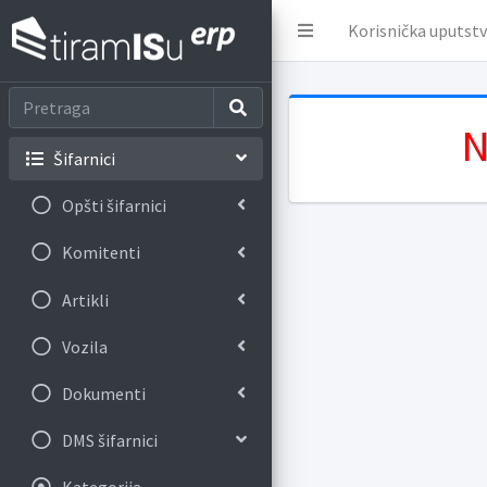
Korisnička uputst
N
Šifarnici
Opšti šifarnici
Komitenti
Artikli
Vozila
Dokumenti
DMS šifarnici