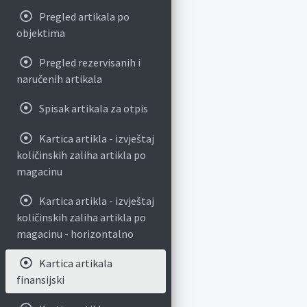
Pregled artikala po
objektima
Pregled rezervisanih i
naručenih artikala
Spisak artikala za otpis
Kartica artikla - izvještaj
količinskih zaliha artikla po
magacinu
Kartica artikla - izvještaj
količinskih zaliha artikla po
magacinu - horizontalno
Kartica artikala
finansijski