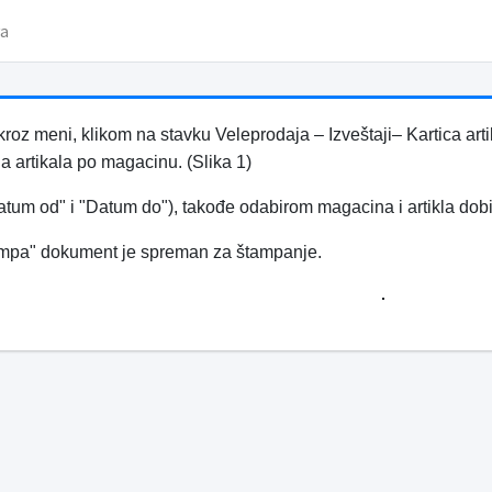
va
kroz meni, klikom na stavku Veleprodaja – Izveštaji– Kartica ar
ha artikala po magacinu. (Slika 1)
tum od" i "Datum do"), takođe odabirom magacina i artikla dobi
mpa" dokument je spreman za štampanje.