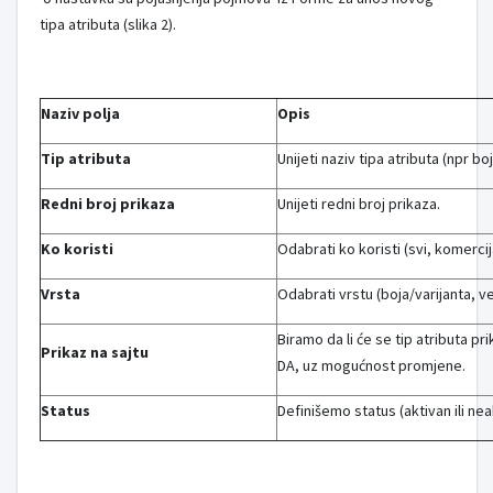
tipa atributa (slika 2).
Naziv polja
Opis
Tip atributa
Unijeti naziv tipa atributa (npr boja
Redni broj prikaza
Unijeti redni broj prikaza.
Ko koristi
Odabrati ko koristi (svi, komercij
Vrsta
Odabrati vrstu (boja/varijanta, veli
Biramo da li će se tip atributa pr
Prikaz na sajtu
DA, uz mogućnost promjene.
Status
Definišemo status (aktivan ili nea