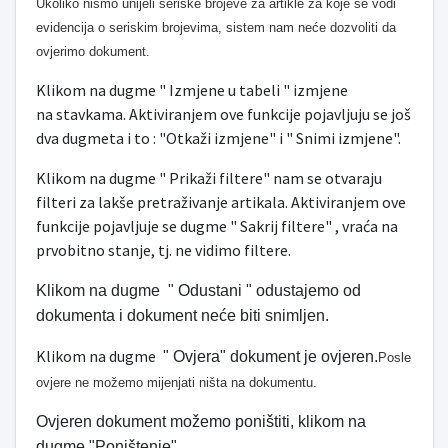
Ukoliko nismo unijeli seriske brojeve za artikle za koje se vodi
evidencija o seriskim brojevima, sistem nam neće dozvoliti da
ovjerimo dokument.
Klikom na dugme " Izmjene u tabeli " izmjene
na stavkama. Aktiviranjem ove funkcije pojavljuju se još
dva dugmeta i to : "Otkaži izmjene" i " Snimi izmjene".
Klikom na dugme " Prikaži filtere" nam se otvaraju
filteri za lakše pretraživanje artikala. Aktiviranjem ove
funkcije pojavljuje se dugme " Sakrij filtere" , vraća na
prvobitno stanje, tj. ne vidimo filtere.
Klikom na dugme " Odustani " odustajemo od
dokumenta i dokument neće biti snimljen.
Klikom na dugme
" Ovjera" dokument je ovjeren.
Posle
ovjere ne možemo mijenjati ništa na dokumentu.
Ovjeren dokument možemo poništiti, klikom na
dugme "Poništenje".