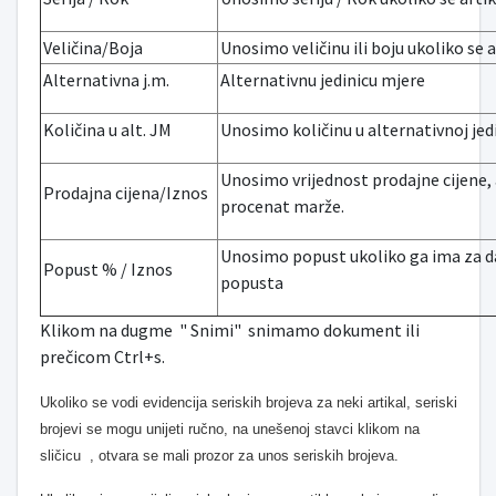
Veličina/Boja
Unosimo veličinu ili boju ukoliko se art
Alternativna j.m.
Alternativnu jedinicu mjere
Količina u alt. JM
Unosimo količinu u alternativnoj jed
Unosimo vrijednost prodajne cijene
Prodajna cijena/Iznos
procenat marže.
Unosimo popust ukoliko ga ima za da
Popust % / Iznos
popusta
Klikom na dugme " Snimi" snimamo dokument ili
prečicom Ctrl+s.
Ukoliko se vodi evidencija seriskih brojeva za neki artikal, seriski
brojevi se mogu unijeti ručno, na unešenoj stavci klikom na
sličicu
, otvara se mali prozor za unos seriskih brojeva.