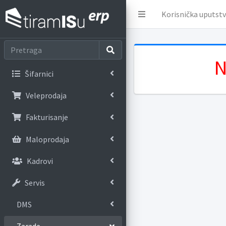
Korisnička uputst
N
Šifarnici
Veleprodaja
Fakturisanje
Maloprodaja
Kadrovi
Servis
DMS