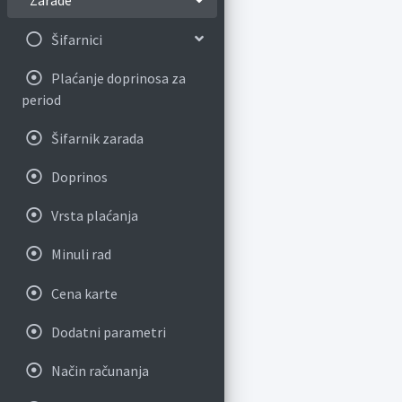
Zarade
Šifarnici
Plaćanje doprinosa za
period
Šifarnik zarada
Doprinos
Vrsta plaćanja
Minuli rad
Cena karte
Dodatni parametri
Način računanja