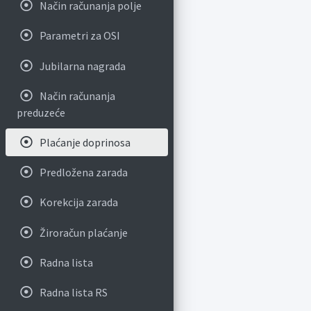
Način računanja polje
Parametri za OSI
Jubilarna nagrada
Način računanja
preduzeće
Plaćanje doprinosa
Predložena zarada
Korekcija zarada
Žiroračun plaćanje
Radna lista
Radna lista RS