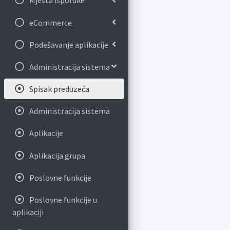
Mjesta isporuke
eCommerce
Podešavanje aplikacije
Administracija sistema
Spisak preduzeća
Administracija sistema
Aplikacije
Aplikacija grupa
Poslovne funkcije
Poslovne funkcije u
aplikaciji