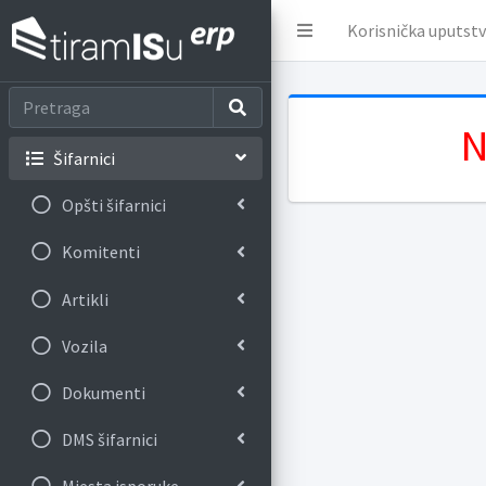
Korisnička uputst
N
Šifarnici
Opšti šifarnici
Komitenti
Artikli
Vozila
Dokumenti
DMS šifarnici