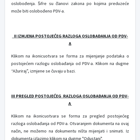
oslobođenja. Šifre su članovi zakona po kojima preduzeće
može biti oslobođeno PDV-a.
II IZMJENA POSTOJEĆEG RAZLOGA OSLOBAĐANJA OD PDV-
A
Klikom na ikonicu
otvara se forma za mijenjanje podataka o
postojećem razlogu oslobađanja od PDV-a. Klikom na dugme
“Ažuriraj”, izmjene se čuvaju u bazi.
III PREGLED POSTOJEĆEG RAZLOGA OSLOBAĐANJA OD PDV-
A
Klikom na ikonicu
otvara se forma za pregled postojećeg
razloga oslobađanja od PDV-a. Otvaranjem dokumenta na ovaj
način, ne možemo na dokumentu ništa mijenjati i snimati. Iz
dokumenta izlazimo klikom na dugme "Odustani".