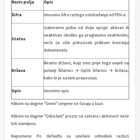
Naziv polja
Opis
Šifra
Unosimo šifru razloga oslobađanja od PDV-a.
Izaberemo jednu od dvije opcije: aktivan ili
neaktivan. Ukoliko ga proglasimo neaktivnim,
Status
neće se više prikazivati prilikom kreiranja
dokumenata.
Biramo državu, koju smo prije toga unijeli na
Država
putanji Šifarnici → Opšti šifarnici → Država,
kako bi je sistem prepoznao.
Opis
Unosimo opis.
Klikom na dugme "Snimi" izmjene se čuvaju u bazi.
Klikom na dugme "Odustani" prozor se zatvara i aktivnost neće
biti snimljena.
Napomena: Po defaultu su unešeni određeni razlozi