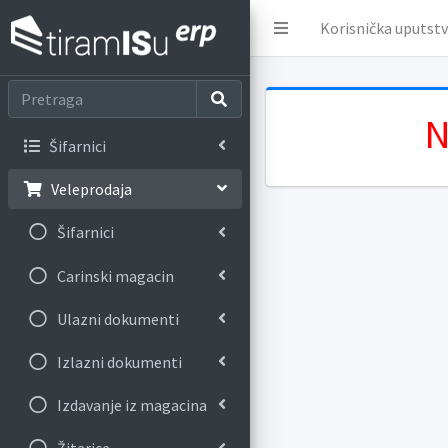
Korisnička uputst
N
Šifarnici
Veleprodaja
Šifarnici
Carinski magacin
Ulazni dokumenti
Izlazni dokumenti
Izdavanje iz magacina