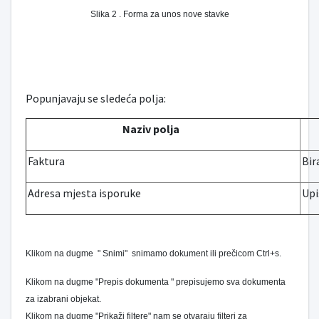
Slika 2 . Forma za unos nove stavke
Popunjavaju se sledeća polja:
Naziv polja
Faktura
Bir
Adresa mjesta isporuke
Upi
Klikom na dugme " Snimi" snimamo dokument ili prečicom Ctrl+s.
Klikom na dugme "Prepis dokumenta " prepisujemo sva dokumenta
za izabrani objekat.
Klikom na dugme "Prikaži filtere" nam se otvaraju filteri za