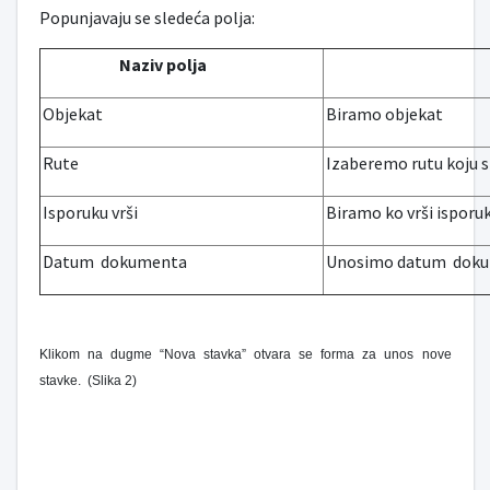
Popunjavaju se sledeća polja:
Naziv polja
Objekat
Biramo objekat
Rute
Izaberemo rutu koju sm
Isporuku vrši
Biramo ko vrši isporu
Datum dokumenta
Unosimo datum dok
Klikom na dugme “Nova stavka” otvara se forma za unos nove
stavke. (Slika 2)