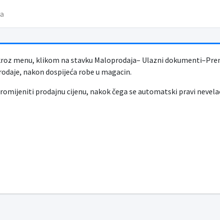
va
kroz menu, klikom na stavku Maloprodaja– Ulazni dokumenti–Prenos
rodaje, nakon dospijeća robe u magacin.
romijeniti prodajnu cijenu, nakok čega se automatski pravi nevelac