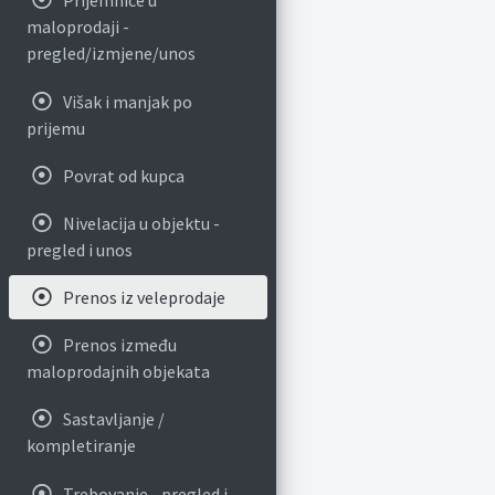
Prijemnice u
maloprodaji -
pregled/izmjene/unos
Višak i manjak po
prijemu
Povrat od kupca
Nivelacija u objektu -
pregled i unos
Prenos iz veleprodaje
Prenos između
maloprodajnih objekata
Sastavljanje /
kompletiranje
Trebovanje - pregled i