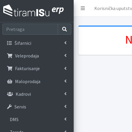
Korisnička uputst
N
Šifarnici
Veleprodaja
Fakturisanje
Maloprodaja
Kadrovi
Servis
DMS