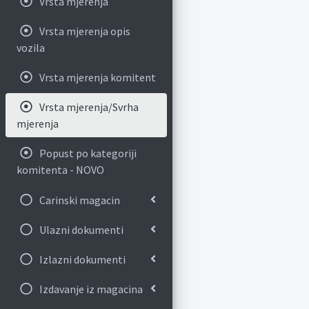
Vrsta mjerenja
Vrsta mjerenja opis
vozila
Vrsta mjerenja komitent
Vrsta mjerenja/Svrha
mjerenja
Popust po kategoriji
komitenta - NOVO
Carinski magacin
Ulazni dokumenti
Izlazni dokumenti
Izdavanje iz magacina