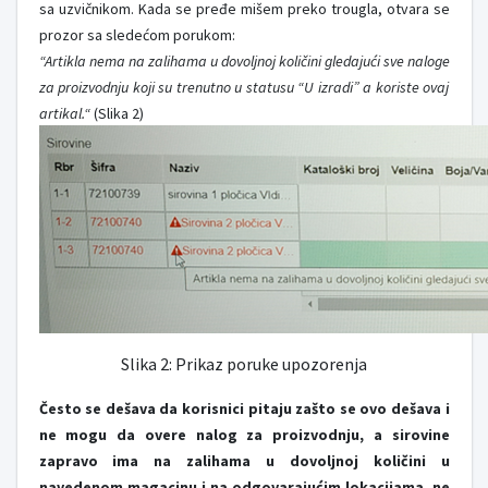
sa uzvičnikom. Kada se pređe mišem preko trougla, otvara se
prozor sa sledećom porukom:
“Artikla nema na zalihama u dovoljnoj količini gledajući sve naloge
za proizvodnju koji su trenutno u statusu “U izradi” a koriste ovaj
artikal.“
(Slika 2)
Slika 2: Prikaz poruke upozorenja
Često se dešava da korisnici pitaju zašto se ovo dešava i
ne mogu da overe nalog za proizvodnju, a sirovine
zapravo ima na zalihama u dovoljnoj količini u
navedenom magacinu i na odgovarajućim lokacijama, ne