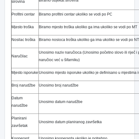
Biramo objekat sirovina
sirovina
Profitni centar
Biramo profitni centar ukoliko se vodi po PC
Mjesto troška
Biramo mjesto troška ukoliko ga ima ukoliko se vodi po MT
Nosilac troška
Biramo nosioca troška ukoliko ga ima ukoliko se vodi po NT
Unosimo naziv naručioca (Unosimo početno slovo ili riječ i 
Naručilac
naručioc već u šifarniku)
Mjesto isporuke
Unosimo mjesto isporuke ukoliko je definisano u mjestima i
Broj narudžbe
Unosimo broj narudžbe
Datum
Unosimo datum narudžbe
narudžbe
Planirani
Unosimo datum planiranog završetka
završetak
nji
Kooperant
Unosimo kooperanta ukoliko je potrebno