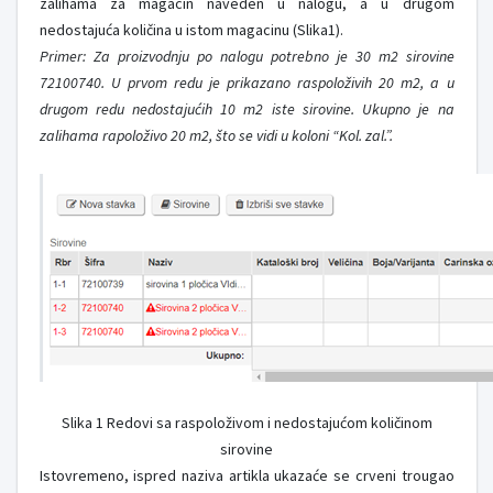
zalihama za magacin naveden u nalogu, a u drugom
nedostajuća količina u istom magacinu (Slika1).
Primer: Za proizvodnju po nalogu potrebno je 30 m2 sirovine
72100740. U prvom redu je prikazano raspoloživih 20 m2, a u
drugom redu nedostajućih 10 m2 iste sirovine. Ukupno je na
zalihama rapoloživo 20 m2, što se vidi u koloni “Kol. zal.”.
Slika 1 Redovi sa raspoloživom i nedostajućom količinom
sirovine
Istovremeno, ispred naziva artikla ukazaće se crveni trougao