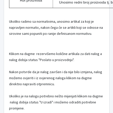
Rbr.proizvoda
Unosimo redni broj proizvoda tj. b
Ukoliko radimo sa normativima, unosimo artikal za koji je
napravljen normativ, nakon čega će se artikli koji se odnose na
sirovine sami popuniti po ranije definisanom normativu.
Klikom na dugme
rezervišemo količine artikala za dati nalog a
nalog dobija status "Poslato u proizvodnju".
Nakon potvrde da je nalog završen i da nije bilo izmjena, nalog
možemo ovjeriti i iz ovjerenog naloga klikom na dugme
direktno napraviti otpremnicu.
Ukoliko je na nalogu potrebno nešto mijenjati klikom na dugme
nalog dobija status "U izradi" i možemo odraditi potrebne
promjene.