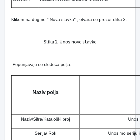
Klikom na dugme " Nova stavka" , otvara se prozor slika 2.
Slika 2. Unos nove stavke
Popunjavaju se sledeća polja:
Naziv polja
Naziv/Šifra/Kataloški broj
Unosim
Serija/ Rok
Unosimo seriju i 