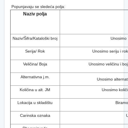
Popunjavaju se sledeća polja:
Naziv polja
Naziv/Šifra/Kataloški broj
Unosimo na
Serija/ Rok
Unosimo seriju i rok 
Veličina/ Boja
Unosimo veličinu i boju 
Alternativna j.m.
Unosimo alternati
Količina u alt. JM
Unosimo količin
Lokacija u skladištu
Biramo 
Carinska oznaka
U