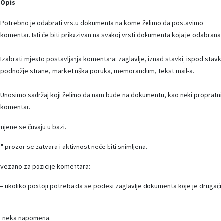
Opis
Potrebno je odabrati vrstu dokumenta na kome želimo da postavimo
komentar. Isti će biti prikazivan na svakoj vrsti dokumenta koja je odabrana
Izabrati mjesto postavljanja komentara: zaglavlje, iznad stavki, ispod stavk
podnožje strane, marketinška poruka, memorandum, tekst mail-a.
Unosimo sadržaj koji želimo da nam bude na dokumentu, kao neki propratn
komentar.
mjene se čuvaju u bazi.
prozor se zatvara i aktivnost neće biti snimljena.
 vezano za pozicije komentara:
– ukoliko postoji potreba da se podesi zaglavlje dokumenta koje je drugači
čno neka napomena.