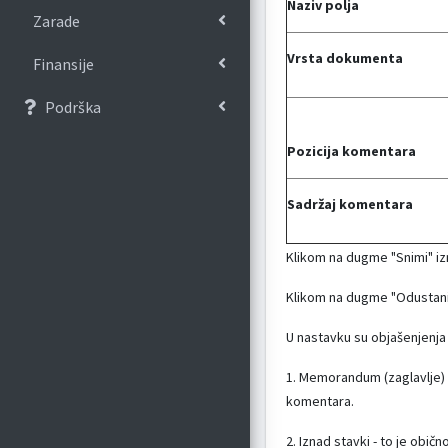
Naziv polja
Zarade
Vrsta dokumenta
Finansije
Podrška
Pozicija komentara
Sadržaj komentara
Klikom na dugme "Snimi" iz
Klikom na dugme "Odustani" 
U nastavku su objašenjenja
1. Memorandum (zaglavlje) 
komentara.
2. Iznad stavki - to je obi