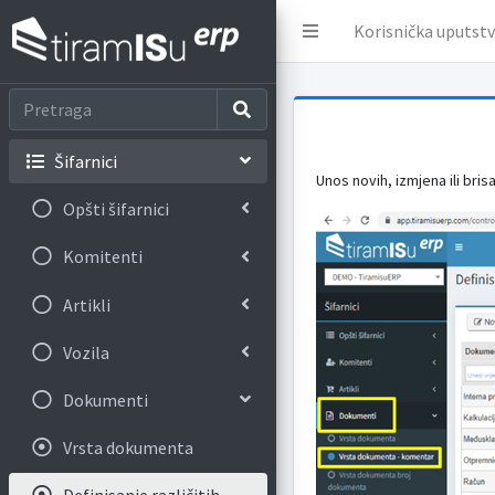
Korisnička uputst
Šifarnici
Unos novih, izmjena ili bri
Opšti šifarnici
Komitenti
Artikli
Vozila
Dokumenti
Vrsta dokumenta