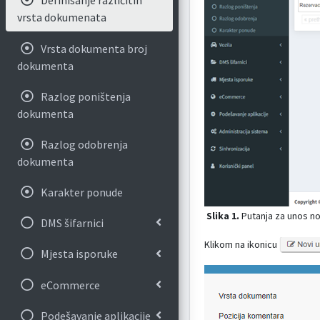
Definisanje različitih
vrsta dokumenata
Vrsta dokumenta broj
dokumenta
Razlog poništenja
dokumenta
Razlog odobrenja
dokumenta
Karakter ponude
Slika 1.
Putanja za unos no
DMS šifarnici
Klikom na ikonicu
Mjesta isporuke
eCommerce
Podešavanje aplikacije