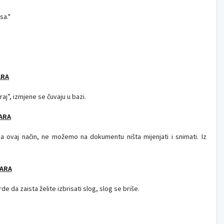
sa."
ARA
j”, izmjene se čuvaju u bazi.
ARA
vaj način, ne možemo na dokumentu ništa mijenjati i snimati. Iz
TARA
 da zaista želite izbrisati slog, slog se briše.