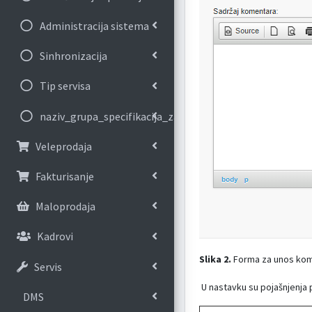
Administracija sistema
Sinhronizacija
Tip servisa
naziv_grupa_specifikacija_za_banku
Veleprodaja
Fakturisanje
Maloprodaja
Kadrovi
Slika 2.
Forma za unos ko
Servis
U nastavku su pojašnjenja 
DMS