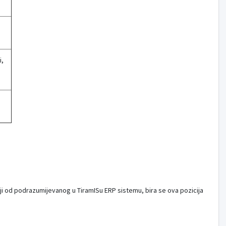
i,
i
ji od podrazumijevanog u TiramISu ERP sistemu, bira se ova pozicija