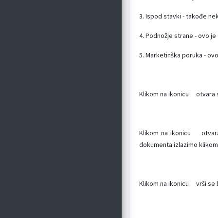
3. Ispod stavki - takođe ne
4. Podnožje strane - ovo je
5. Marketinška poruka - ov
Klikom na ikonicu
otvara s
Klikom na ikonicu
otvara
dokumenta izlazimo klikom
Klikom na ikonicu
vrši se b