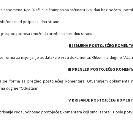
ka napomena. Npr. "Račun je štampan na računaru i validan bez pečata i potpi
 obično iznad potpisa u dnu strane.
o je ispod potpisa i može da pređe na narednu stranu.
II IZMJENA POSTOJEĆEG KOMENT
e forma za mijenjanje podataka o vrsti dokumenta. Klikom na dugme “Ažurira
III PREGLED POSTOJEĆEG KOMENT
 se forma za pregled postojećeg komentara. Otvaranjem dokumenta na o
 na dugme "Odustani".
IV BRISANJE POSTOJEĆEG KOMEN
risanje reda, odnosno postojećeg komentara koji smo izabrali. Posle potvrde