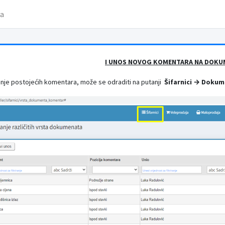
va
I UNOS NOVOG KOMENTARA NA DOK
sanje postojećih komentara, može se odraditi na putanji
Šifarnici → Doku