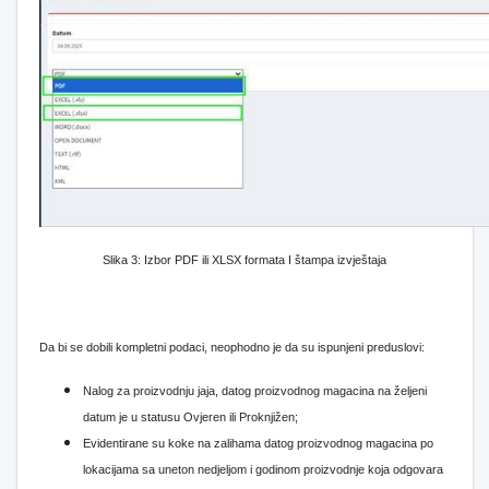
Slika 3: Izbor PDF ili XLSX formata I štampa izvještaja
Da bi se dobili kompletni podaci, neophodno je da su ispunjeni preduslovi:
Nalog za proizvodnju jaja, datog proizvodnog magacina na željeni
datum je u statusu Ovjeren ili Proknjižen;
Evidentirane su koke na zalihama datog proizvodnog magacina po
lokacijama sa uneton nedjeljom i godinom proizvodnje koja odgovara