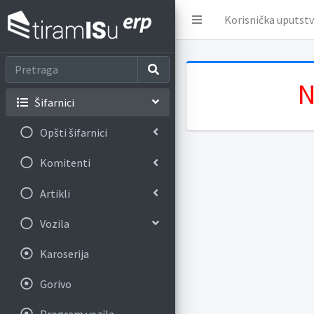
Korisnička uputst
N
Šifarnici
Opšti šifarnici
Komitenti
Artikli
Vozila
Karoserija
Gorivo