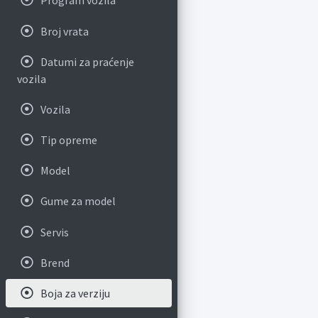
Program vozila
Broj vrata
Datumi za praćenje
vozila
Vozila
Tip opreme
Model
Gume za model
Servis
Brend
Boja za verziju