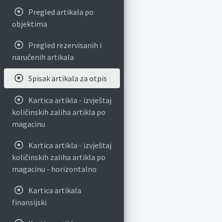
Pregled artikala po
objektima
Pregled rezervisanih i
naručenih artikala
Spisak artikala za otpis
Kartica artikla - izvještaj
količinskih zaliha artikla po
magacinu
Kartica artikla - izvještaj
količinskih zaliha artikla po
magacinu - horizontalno
Kartica artikala
finansijski