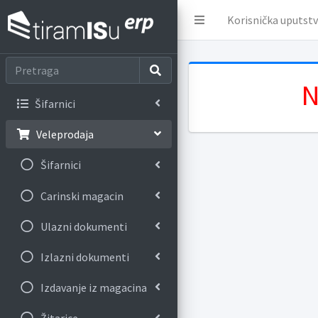
Korisnička uputst
N
Šifarnici
Veleprodaja
Šifarnici
Carinski magacin
Ulazni dokumenti
Izlazni dokumenti
Izdavanje iz magacina