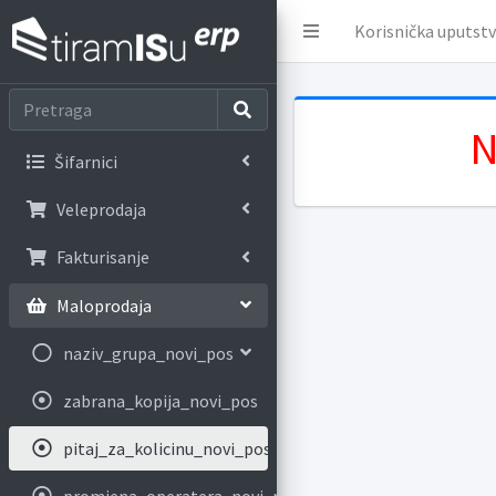
Korisnička uputst
N
Šifarnici
Veleprodaja
Fakturisanje
Maloprodaja
naziv_grupa_novi_pos
zabrana_kopija_novi_pos
pitaj_za_kolicinu_novi_pos