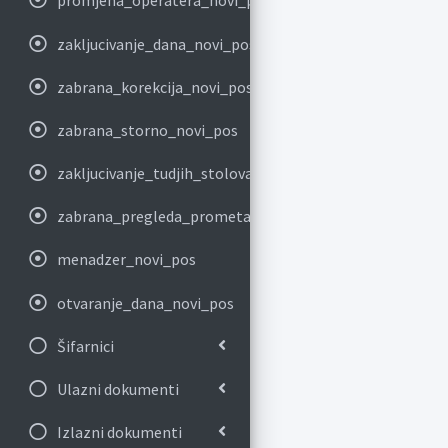
promjena_operatera_novi_pos
zakljucivanje_dana_novi_pos
zabrana_korekcija_novi_pos
zabrana_storno_novi_pos
zakljucivanje_tudjih_stolova_novi_pos
zabrana_pregleda_prometa_novi_pos
menadzer_novi_pos
otvaranje_dana_novi_pos
Šifarnici
Ulazni dokumenti
Izlazni dokumenti