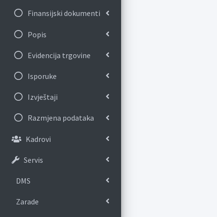
Finansijski dokumenti
Popis
Evidencija trgovine
Isporuke
Izvještaji
Razmjena podataka
Kadrovi
Servis
DMS
Zarade